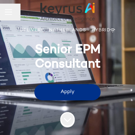
Share page
Career menu
DELIVERY
·
NETHERLANDS
·
HYBRID
Senior EPM
Consultant
Apply