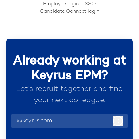
Employee login
·
SSO
Candidate Connect login
Already working at
Keyrus EPM?
Let’s recruit together and find
your next colleague.
@keyrus.com
Log in