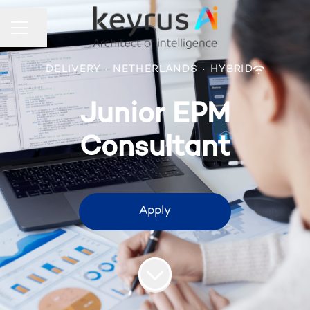
Share page
Career menu
DELIVERY
·
NETHERLANDS
·
HYBRID
Junior EPM
Consultant
Apply